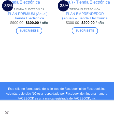
-33%
-33%
TIENDA ELECTRÓNICA
TIENDA ELECTRÓNICA
PLAN PREMIUM (Anual) –
PLAN EMPRENDEDOR
Tienda Electrónica
(Anual) – Tienda Electrónica
El
El
El
El
$
900.00
$
600.00
/ año
$
300.00
$
200.00
/ año
precio
precio
precio
precio
original
actual
original
actual
SUSCRÍBETE
SUSCRÍBETE
era:
es:
era:
es:
$900.00.
$600.00.
$300.00.
$200.00.
Este sitio no forma parte del sitio web de Facebook ni de Facebook Inc.
Además, este sitio NO está respaldado por Facebook de ninguna manera.
FACEBOOK es una marca registrada de FACEBOOK, Inc.
×