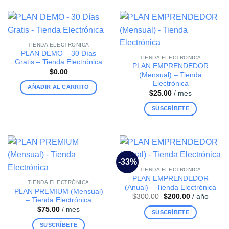
TIENDA ELECTRÓNICA
PLAN DEMO – 30 Días
TIENDA ELECTRÓNICA
Gratis – Tienda Electrónica
PLAN EMPRENDEDOR
$
0.00
(Mensual) – Tienda
Electrónica
AÑADIR AL CARRITO
$
25.00
/ mes
SUSCRÍBETE
-33%
TIENDA ELECTRÓNICA
PLAN EMPRENDEDOR
TIENDA ELECTRÓNICA
(Anual) – Tienda Electrónica
PLAN PREMIUM (Mensual)
El
El
$
300.00
$
200.00
/ año
– Tienda Electrónica
precio
precio
$
75.00
/ mes
original
actual
SUSCRÍBETE
era:
es:
$300.00.
$200.00.
SUSCRÍBETE