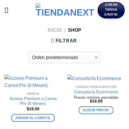
Saltar
¡CREAR
TIENDA
al
GRATIS!
contenido
INICIO
/
SHOP
FILTRAR
CONSULTORÍA & GESTIÓN
Consultoría Ecommerce
VARIOS
Precio mínimo permitido
Acceso Premium a Canva
$
10.00
Pro (6 Meses)
$
19.00
ELEGIR PRECIO
AÑADIR AL CARRITO