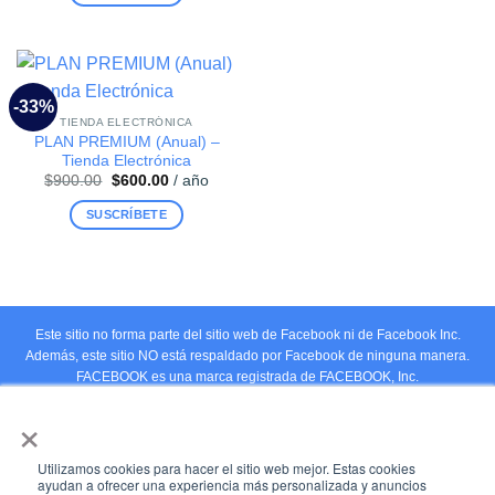
-33%
TIENDA ELECTRÓNICA
PLAN PREMIUM (Anual) –
Tienda Electrónica
El
El
$
900.00
$
600.00
/ año
precio
precio
original
actual
SUSCRÍBETE
era:
es:
$900.00.
$600.00.
Este sitio no forma parte del sitio web de Facebook ni de Facebook Inc.
Además, este sitio NO está respaldado por Facebook de ninguna manera.
FACEBOOK es una marca registrada de FACEBOOK, Inc.
×
Utilizamos cookies para hacer el sitio web mejor. Estas cookies
BLOG
TÉRMINOS Y CONDICIONES DE USO
ayudan a ofrecer una experiencia más personalizada y anuncios
POLÍTICA DE PRIVACIDAD
CONTÁCTANOS